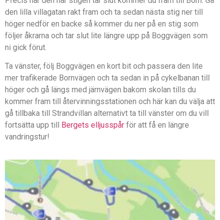
Precis när den här stigen tar slut kommer du fram till Born. Gå
den lilla villagatan rakt fram och ta sedan nästa stig ner till
höger nedför en backe så kommer du ner på en stig som
följer åkrarna och tar slut lite längre upp på Boggvägen som
ni gick förut.
Ta vänster, följ Boggvägen en kort bit och passera den lite
mer trafikerade Bornvägen och ta sedan in på cykelbanan till
höger och gå längs med järnvägen bakom skolan tills du
kommer fram till återvinningsstationen och här kan du välja att
gå tillbaka till Strandvillan alternativt ta till vänster om du vill
fortsätta upp till
Bergets elljusspår
för att få en längre
vandringstur!