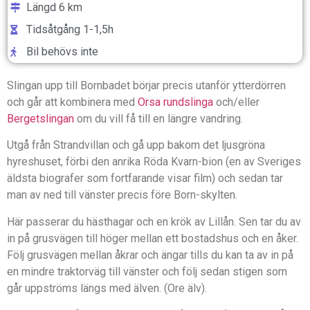
Längd 6 km
Tidsåtgång 1-1,5h
Bil behövs inte
Slingan upp till Bornbadet börjar precis utanför ytterdörren
och går att kombinera med
Orsa rundslinga
och/eller
Bergetslingan
om du vill få till en längre vandring.
Utgå från Strandvillan och gå upp bakom det ljusgröna
hyreshuset, förbi den anrika Röda Kvarn-bion (en av Sveriges
äldsta biografer som fortfarande visar film) och sedan tar
man av ned till vänster precis före Born-skylten.
Här passerar du hästhagar och en krök av Lillån. Sen tar du av
in på grusvägen till höger mellan ett bostadshus och en åker.
Följ grusvägen mellan åkrar och ängar tills du kan ta av in på
en mindre traktorväg till vänster och följ sedan stigen som
går uppströms längs med älven. (Ore älv).