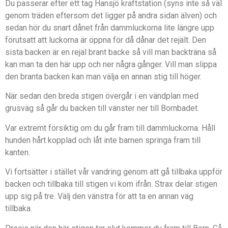
Du passerar efter ett tag Hansjö kraftstation (syns inte så väl
genom träden eftersom det ligger på andra sidan älven) och
sedan hör du snart dånet från dammluckorna lite längre upp
förutsatt att luckorna är öppna för då dånar det rejält. Den
sista backen är en rejäl brant backe så vill man backträna så
kan man ta den här upp och ner några gånger. Vill man slippa
den branta backen kan man välja en annan stig till höger.
När sedan den breda stigen övergår i en vändplan med
grusväg så går du backen till vänster ner till Bornbadet.
Var extremt försiktig om du går fram till dammluckorna. Håll
hunden hårt kopplad och låt inte barnen springa fram till
kanten.
Vi fortsätter i stället vår vandring genom att gå tillbaka uppför
backen och tillbaka till stigen vi kom ifrån. Strax delar stigen
upp sig på tre. Välj den vänstra för att ta en annan väg
tillbaka.