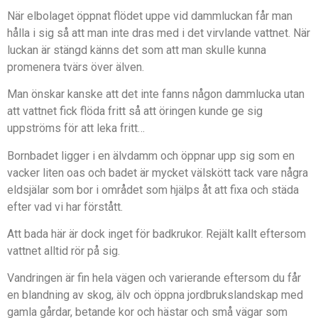
När elbolaget öppnat flödet uppe vid dammluckan får man
hålla i sig så att man inte dras med i det virvlande vattnet. När
luckan är stängd känns det som att man skulle kunna
promenera tvärs över älven.
Man önskar kanske att det inte fanns någon dammlucka utan
att vattnet fick flöda fritt så att öringen kunde ge sig
uppströms för att leka fritt…
Bornbadet ligger i en älvdamm och öppnar upp sig som en
vacker liten oas och badet är mycket välskött tack vare några
eldsjälar som bor i området som hjälps åt att fixa och städa
efter vad vi har förstått.
Att bada här är dock inget för badkrukor. Rejält kallt eftersom
vattnet alltid rör på sig.
Vandringen är fin hela vägen och varierande eftersom du får
en blandning av skog, älv och öppna jordbrukslandskap med
gamla gårdar, betande kor och hästar och små vägar som