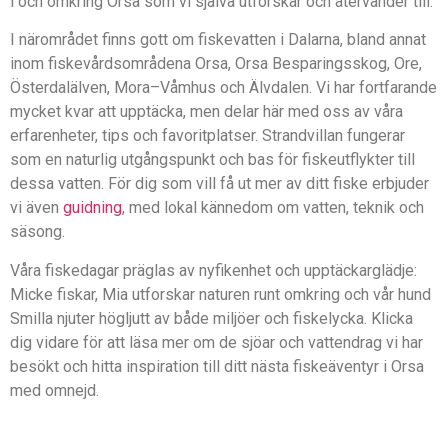
i och omkring Orsa som vi själva utforskar och återvänder till.
I närområdet finns gott om fiskevatten i Dalarna, bland annat
inom fiskevårdsområdena Orsa, Orsa Besparingsskog, Ore,
Österdalälven, Mora–Våmhus och Älvdalen. Vi har fortfarande
mycket kvar att upptäcka, men delar här med oss av våra
erfarenheter, tips och favoritplatser. Strandvillan fungerar
som en naturlig utgångspunkt och bas för fiskeutflykter till
dessa vatten. För dig som vill få ut mer av ditt fiske erbjuder
vi även
guidning
, med lokal kännedom om vatten, teknik och
säsong.
Våra fiskedagar präglas av nyfikenhet och upptäckarglädje:
Micke fiskar, Mia utforskar naturen runt omkring och vår hund
Smilla njuter högljutt av både miljöer och fiskelycka. Klicka
dig vidare för att läsa mer om de sjöar och vattendrag vi har
besökt och hitta inspiration till ditt nästa fiskeäventyr i Orsa
med omnejd.