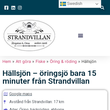
Swedish
Hem
»
Att göra
»
Fiske
»
Öring & röding
»
Hällsjön
Hällsjön – öringsjö bara 15
minuter från Strandvillan
Google maps
Avstånd från Strandvillan: 17 km
Arter: Öring, bäckröding, abborre