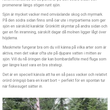
promenerar längs stigen runt sjön.
Sjön är mycket vacker med omväxlande skog och myrmark.
På den södra sidan finns små öar ute i myrpartierna som ger
sjön en särskild karaktär. Grönklitt skymtar på andra sidan och
ger en fin inramning, särskilt dagar då molnen ligger lågt över
höjderna.
Maskmete fungerar bra om du vill känna på vilka arter som är
aktiva, men det vakar ofta ute på djupare vatten i mitten av
sjön. Vill du nå öringen där kan bombardaflöte med fluga som
ger längre kast vara en bra strategi.
Det är en speciell känsla att ha en så pass vacker och relativt
orörd öringsjö bara en kvart bort – perfekt för en spontan tur
när fiskesuget sätter in.