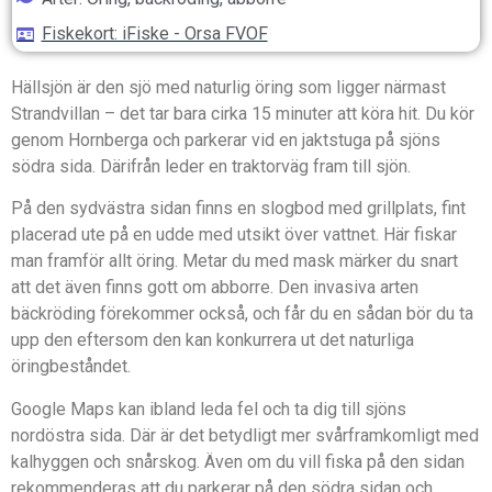
Fiskekort: iFiske - Orsa FVOF
Hällsjön är den sjö med naturlig öring som ligger närmast
Strandvillan – det tar bara cirka 15 minuter att köra hit. Du kör
genom Hornberga och parkerar vid en jaktstuga på sjöns
södra sida. Därifrån leder en traktorväg fram till sjön.
På den sydvästra sidan finns en slogbod med grillplats, fint
placerad ute på en udde med utsikt över vattnet. Här fiskar
man framför allt öring. Metar du med mask märker du snart
att det även finns gott om abborre. Den invasiva arten
bäckröding förekommer också, och får du en sådan bör du ta
upp den eftersom den kan konkurrera ut det naturliga
öringbeståndet.
Google Maps kan ibland leda fel och ta dig till sjöns
nordöstra sida. Där är det betydligt mer svårframkomligt med
kalhyggen och snårskog. Även om du vill fiska på den sidan
rekommenderas att du parkerar på den södra sidan och