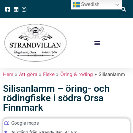
Swedish
Hem
»
Att göra
»
Fiske
»
Öring & röding
»
Silisanlamm
Silisanlamm – öring- och
rödingfiske i södra Orsa
Finnmark
Google maps
Avstånd från Strandvillan: 41 km