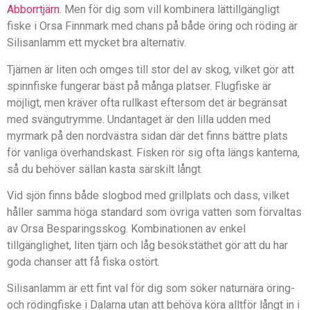
Abborrtjärn
. Men för dig som vill kombinera lättillgängligt
fiske i Orsa Finnmark med chans på både öring och röding är
Silisanlamm ett mycket bra alternativ.
Tjärnen är liten och omges till stor del av skog, vilket gör att
spinnfiske fungerar bäst på många platser. Flugfiske är
möjligt, men kräver ofta rullkast eftersom det är begränsat
med svängutrymme. Undantaget är den lilla udden med
myrmark på den nordvästra sidan där det finns bättre plats
för vanliga överhandskast. Fisken rör sig ofta längs kanterna,
så du behöver sällan kasta särskilt långt.
Vid sjön finns både slogbod med grillplats och dass, vilket
håller samma höga standard som övriga vatten som förvaltas
av Orsa Besparingsskog. Kombinationen av enkel
tillgänglighet, liten tjärn och låg besökstäthet gör att du har
goda chanser att få fiska ostört.
Silisanlamm är ett fint val för dig som söker naturnära öring-
och rödingfiske i Dalarna utan att behöva köra alltför långt in i