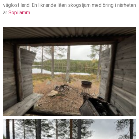
väglöst land. En liknande liten skogstjärn med öring i närheten
är
Sopilamm
.