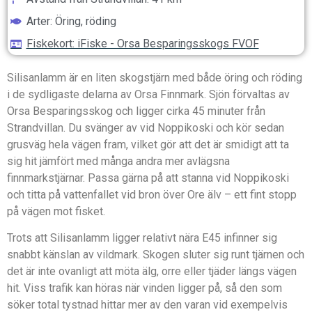
Arter: Öring, röding
Fiskekort: iFiske - Orsa Besparingsskogs FVOF
Silisanlamm är en liten skogstjärn med både öring och röding
i de sydligaste delarna av Orsa Finnmark. Sjön förvaltas av
Orsa Besparingsskog och ligger cirka 45 minuter från
Strandvillan. Du svänger av vid Noppikoski och kör sedan
grusväg hela vägen fram, vilket gör att det är smidigt att ta
sig hit jämfört med många andra mer avlägsna
finnmarkstjärnar. Passa gärna på att stanna vid Noppikoski
och titta på vattenfallet vid bron över Ore älv – ett fint stopp
på vägen mot fisket.
Trots att Silisanlamm ligger relativt nära E45 infinner sig
snabbt känslan av vildmark. Skogen sluter sig runt tjärnen och
det är inte ovanligt att möta älg, orre eller tjäder längs vägen
hit. Viss trafik kan höras när vinden ligger på, så den som
söker total tystnad hittar mer av den varan vid exempelvis