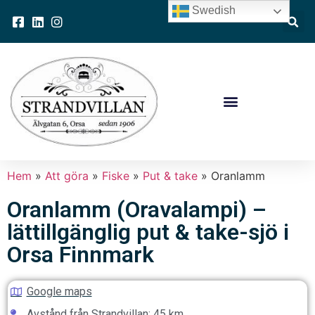
Swedish
Hem
»
Att göra
»
Fiske
»
Put & take
»
Oranlamm
Oranlamm (Oravalampi) –
lättillgänglig put & take-sjö i
Orsa Finnmark
Google maps
Avstånd från Strandvillan: 45 km