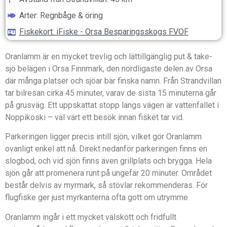
Arter: Regnbåge & öring
Fiskekort: iFiske - Orsa Besparingsskogs FVOF
Oranlamm är en mycket trevlig och lättillgänglig put & take-
sjö belägen i Orsa Finnmark, den nordligaste delen av Orsa
där många platser och sjöar bär finska namn. Från Strandvillan
tar bilresan cirka 45 minuter, varav de sista 15 minuterna går
på grusväg. Ett uppskattat stopp längs vägen är vattenfallet i
Noppikoski – väl värt ett besök innan fisket tar vid.
Parkeringen ligger precis intill sjön, vilket gör Oranlamm
ovanligt enkel att nå. Direkt nedanför parkeringen finns en
slogbod, och vid sjön finns även grillplats och brygga. Hela
sjön går att promenera runt på ungefär 20 minuter. Området
består delvis av myrmark, så stövlar rekommenderas. För
flugfiske ger just myrkanterna ofta gott om utrymme.
Oranlamm ingår i ett mycket välskött och fridfullt