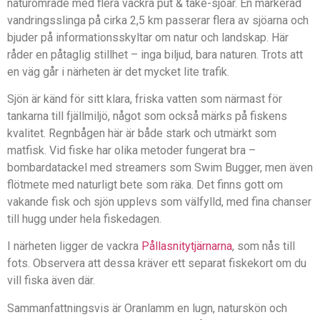
naturområde med flera vackra put & take-sjöar. En markerad
vandringsslinga på cirka 2,5 km passerar flera av sjöarna och
bjuder på informationsskyltar om natur och landskap. Här
råder en påtaglig stillhet – inga biljud, bara naturen. Trots att
en väg går i närheten är det mycket lite trafik.
Sjön är känd för sitt klara, friska vatten som närmast för
tankarna till fjällmiljö, något som också märks på fiskens
kvalitet. Regnbågen här är både stark och utmärkt som
matfisk. Vid fiske har olika metoder fungerat bra –
bombardatackel med streamers som Swim Bugger, men även
flötmete med naturligt bete som räka. Det finns gott om
vakande fisk och sjön upplevs som välfylld, med fina chanser
till hugg under hela fiskedagen.
I närheten ligger de vackra
Pållasnitytjärnarna
, som nås till
fots. Observera att dessa kräver ett separat fiskekort om du
vill fiska även där.
Sammanfattningsvis är Oranlamm en lugn, naturskön och