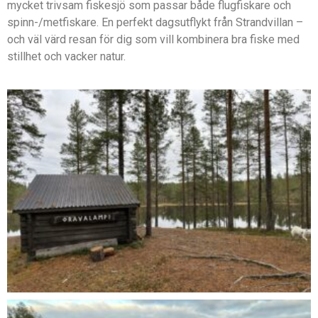
mycket trivsam fiskesjö som passar både flugfiskare och
spinn-/metfiskare. En perfekt dagsutflykt från Strandvillan –
och väl värd resan för dig som vill kombinera bra fiske med
stillhet och vacker natur.