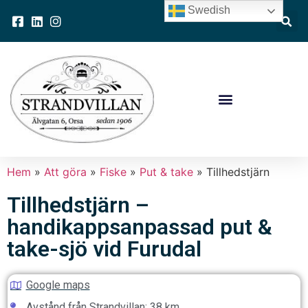
Swedish
Hem
»
Att göra
»
Fiske
»
Put & take
»
Tillhedstjärn
Tillhedstjärn –
handikappsanpassad put &
take-sjö vid Furudal
Google maps
Avstånd från Strandvillan: 38 km