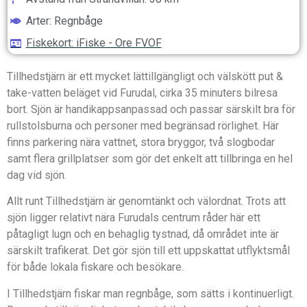
Arter: Regnbåge
Fiskekort: iFiske - Ore FVOF
Tillhedstjärn är ett mycket lättillgängligt och välskött put &
take-vatten beläget vid Furudal, cirka 35 minuters bilresa
bort. Sjön är handikappsanpassad och passar särskilt bra för
rullstolsburna och personer med begränsad rörlighet. Här
finns parkering nära vattnet, stora bryggor, två slogbodar
samt flera grillplatser som gör det enkelt att tillbringa en hel
dag vid sjön.
Allt runt Tillhedstjärn är genomtänkt och välordnat. Trots att
sjön ligger relativt nära Furudals centrum råder här ett
påtagligt lugn och en behaglig tystnad, då området inte är
särskilt trafikerat. Det gör sjön till ett uppskattat utflyktsmål
för både lokala fiskare och besökare.
I Tillhedstjärn fiskar man regnbåge, som sätts i kontinuerligt.