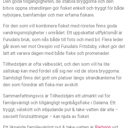
Den goda tillgängligheten, de stabila bryggorna och den
bitvis öppna strandlinjen gör fisket enkelt och tryggt för både
nybörjare, barnfamiljer och mer erfarna fiskare.
För den som vill kombinera fisket med rörelse finns goda
vandringsmöjligheter i området. Ett uppskattat utflyktsmål är
Furudals bruk, som nås både till fots och med bil. Flera leder
går även ner mot Oresjön vid Furudals Fritidsby, vilket gör det
lätt att variera dagen med både fiske och promenader.
Tillhedstjärn är ofta välbesökt, och den som vill ha lite
sällskap kan med fördel slå sig ner vid de stora bryggorna.
Samtidigt finns det gott om platser längs strandkanterna för
den som föredrar att fiska mer avskilt.
Sammanfattningsvis är Tillhedstjärn ett utmärkt val för
familjevänligt och tillgängligt regnbågsfiske i Dalarna. Ett
tryggt, välskött och inbjudande put & take-vatten där alla –
oavsett förutsättningar – kan njuta av fisket.
Ett liknande familjevänligt put & take-vatten är
Rädsjön
vid