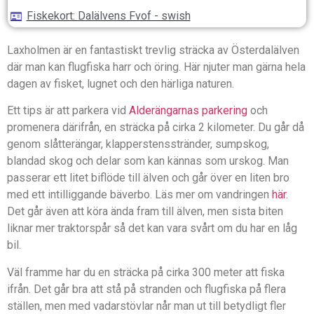
Fiskekort: Dalälvens Fvof - swish
Laxholmen är en fantastiskt trevlig sträcka av Österdalälven
där man kan flugfiska harr och öring. Här njuter man gärna hela
dagen av fisket, lugnet och den härliga naturen.
Ett tips är att parkera vid
Alderängarnas parkering
och
promenera därifrån, en sträcka på cirka 2 kilometer. Du går då
genom slåtterängar, klapperstensstränder, sumpskog,
blandad skog och delar som kan kännas som urskog. Man
passerar ett litet biflöde till älven och går över en liten bro
med ett intilliggande bäverbo. Läs mer om vandringen
här
.
Det går även att köra ända fram till älven, men sista biten
liknar mer traktorspår så det kan vara svårt om du har en låg
bil.
Väl framme har du en sträcka på cirka 300 meter att fiska
ifrån. Det går bra att stå på stranden och flugfiska på flera
ställen, men med vadarstövlar når man ut till betydligt fler