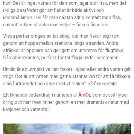
harr. Det är inget vatten för den som jagar stor fisk, men det
rikliga beståndet gör att fisket är både aktivt och
underhållande. Här får man nästan alltid kontakt med fisk,
oavsett vilken sträcka man väljer – fisken finns där.
Vissa partier omges av tät skog, där man fiskar sig fram
genom att hoppa mellan stenarna längs stranden. Andra
sträckor är öppnare och ger gott om utrymme för flugfiske
från strandkanten, perfekt för torrfluga under sommaren.
Unnån är ett utmärkt val när fisket i sjöar eller andra vatten går
trögt. Det är ett vatten man gärna stannar vid för att få tillbaka
självförtroendet och vara relativt ”säker” på fiskkontakt.
Ett liknande vattendrag i närheten är
Ämån
, som också hyser
öring och harr men rinner genom en mer dramatisk natur med
kanjoner och vattenfall.