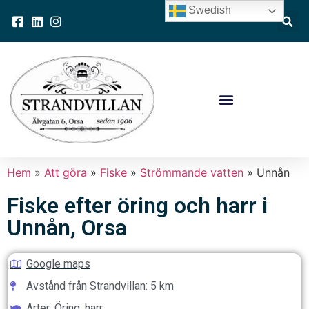
Swedish
Hem
»
Att göra
»
Fiske
»
Strömmande vatten
»
Unnån
Fiske efter öring och harr i
Unnån, Orsa
Google maps
Avstånd från Strandvillan: 5 km
Arter: Öring, harr