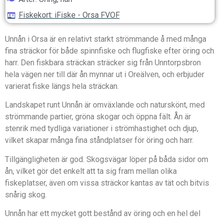
Fiskekort: iFiske - Orsa FVOF
Unnån i Orsa är en relativt starkt strömmande å med många
fina sträckor för både spinnfiske och flugfiske efter öring och
harr. Den fiskbara sträckan sträcker sig från Unntorpsbron
hela vägen ner till där ån mynnar ut i Oreälven, och erbjuder
varierat fiske längs hela sträckan.
Landskapet runt Unnån är omväxlande och naturskönt, med
strömmande partier, gröna skogar och öppna fält. Ån är
stenrik med tydliga variationer i strömhastighet och djup,
vilket skapar många fina ståndplatser för öring och harr.
Tillgängligheten är god. Skogsvägar löper på båda sidor om
ån, vilket gör det enkelt att ta sig fram mellan olika
fiskeplatser, även om vissa sträckor kantas av tät och bitvis
snårig skog.
Unnån har ett mycket gott bestånd av öring och en hel del